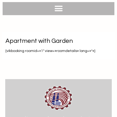
e
e
t
t
b
l
s
u
o
o
a
b
o
p
p
e
k
e
p
Apartment with Garden
[vikbooking roomid=»1″ view=»roomdetails» lang=»*»]