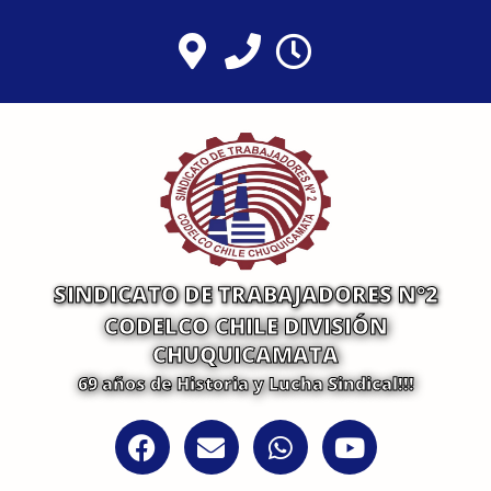
Ir
al
contenido
SINDICATO DE TRABAJADORES N°2
CODELCO CHILE DIVISIÓN
CHUQUICAMATA
69 años de Historia y Lucha Sindical!!!
F
E
W
Y
a
n
h
o
c
v
a
u