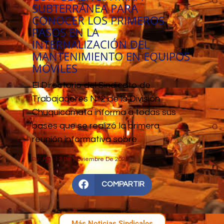
SUBTERRÁNEA PARA
CONOCER LOS PRIMEROS
PASOS EN LA
INTERNALIZACIÓN DEL
MANTENIMIENTO EN EQUIPOS
MÓVILES
El Directorio del Sindicato de
Trabajadores N°2 de la División
Chuquicamata informa a todas sus
bases que se realizó la primera
reunión informativa sobre
By
//
12 De Noviembre De 2025
COMPARTIR
Más Noticias Sindicales