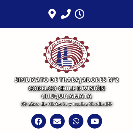
Ir
al
contenido
SINDICATO DE TRABAJADORES N°2
CODELCO CHILE DIVISIÓN
CHUQUICAMATA
69 años de Historia y Lucha Sindical!!!
F
E
W
Y
a
n
h
o
c
v
a
u