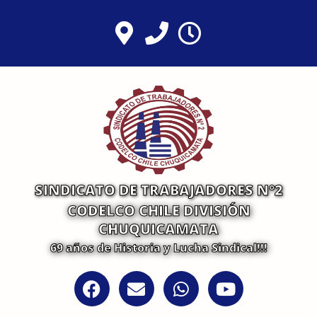
Ir
al
contenido
SINDICATO DE TRABAJADORES N°2
CODELCO CHILE DIVISIÓN
CHUQUICAMATA
69 años de Historia y Lucha Sindical!!!
F
E
W
Y
a
n
h
o
c
v
a
u