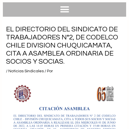
e
e
t
t
b
l
s
u
o
o
a
b
o
p
p
e
k
e
p
EL DIRECTORIO DEL SINDICATO DE
TRABAJADORES N°2, DE CODELCO
CHILE DIVISION CHUQUICAMATA,
CITA A ASAMBLEA ORDINARIA DE
SOCIOS Y SOCIAS.
/
Noticias Sindicales
/ Por