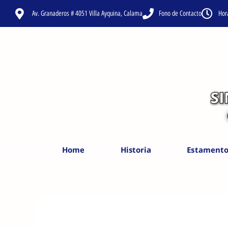
Ir
Av. Granaderos # 4051 Villa Ayquina, Calama
Fono de Contacto
Hor
al
contenido
S
Home
Historia
Estamento