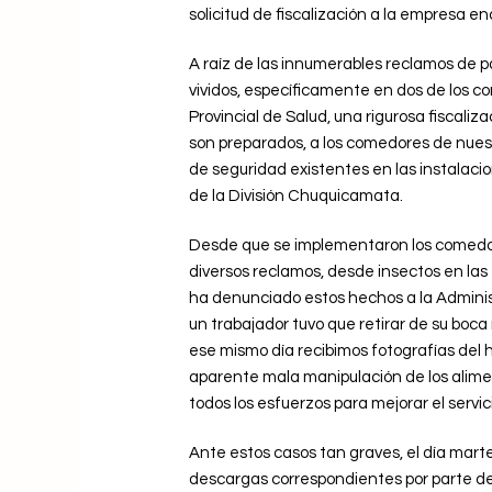
solicitud de fiscalización a la empresa e
A raíz de las innumerables reclamos de p
vividos, específicamente en dos de los co
Provincial de Salud, una rigurosa fiscali
son preparados, a los comedores de nuestra
de seguridad existentes en las instalacio
de la División Chuquicamata.
Desde que se implementaron los comedores 
diversos reclamos, desde insectos en las 
ha denunciado estos hechos a la Adminis
un trabajador tuvo que retirar de su bo
ese mismo día recibimos fotografías del 
aparente mala manipulación de los alime
todos los esfuerzos para mejorar el serv
Ante estos casos tan graves, el día martes
descargas correspondientes por parte de 