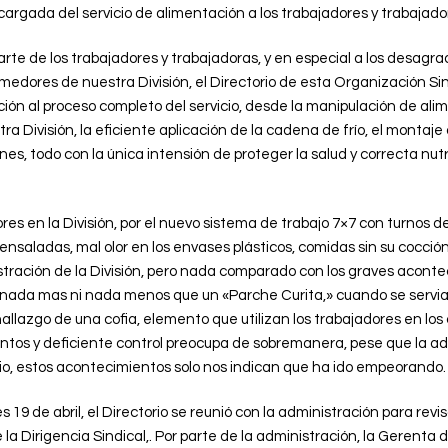
ncargada del servicio de alimentación a los trabajadores y trabajad
arte de los trabajadores y trabajadoras, y en especial a los desagr
medores de nuestra División, el Directorio de esta Organización Sin
zación al proceso completo del servicio, desde la manipulación de a
 División, la eficiente aplicación de la cadena de frío, el montaje 
nes, todo con la única intensión de proteger la salud y correcta nut
en la División, por el nuevo sistema de trabajo 7×7 con turnos de 1
ensaladas, mal olor en los envases plásticos, comidas sin su cocción
tración de la División, pero nada comparado con los graves acon
ca nada mas ni nada menos que un «Parche Curita,» cuando se servi
hallazgo de una cofia, elemento que utilizan los trabajadores en lo
ntos y deficiente control preocupa de sobremanera, pese que la a
icio, estos acontecimientos solo nos indican que ha ido empeorando.
 19 de abril, el Directorio se reunió con la administración para revi
la Dirigencia Sindical,. Por parte de la administración, la Gerenta