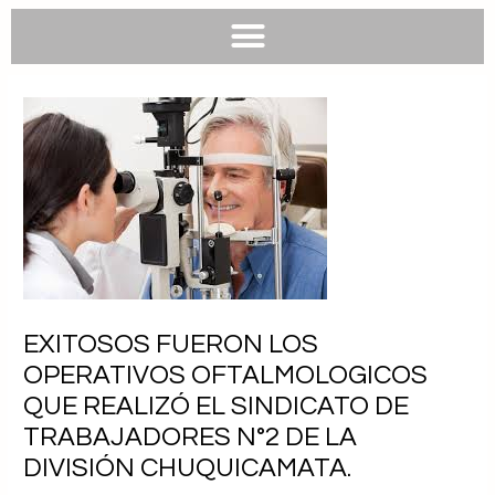
e
e
t
t
b
l
s
u
o
o
a
b
o
p
p
e
k
e
p
EXITOSOS FUERON LOS
OPERATIVOS OFTALMOLOGICOS
QUE REALIZÓ EL SINDICATO DE
TRABAJADORES N°2 DE LA
DIVISIÓN CHUQUICAMATA.