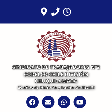
Ir
al
contenido
SINDICATO DE TRABAJADORES N°2
CODELCO CHILE DIVISIÓN
CHUQUICAMATA
69 años de Historia y Lucha Sindical!!!
F
E
W
Y
a
n
h
o
c
v
a
u