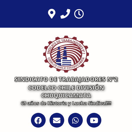
Ir
al
contenido
SINDICATO DE TRABAJADORES N°2
CODELCO CHILE DIVISIÓN
CHUQUICAMATA
69 años de Historia y Lucha Sindical!!!
F
E
W
Y
a
n
h
o
c
v
a
u