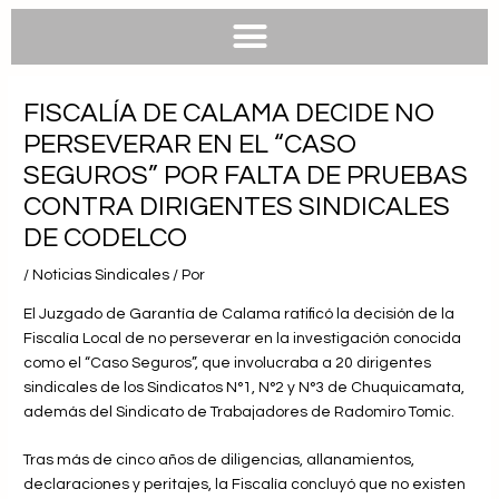
e
e
t
t
b
l
s
u
o
o
a
b
o
p
p
e
k
e
p
FISCALÍA DE CALAMA DECIDE NO
PERSEVERAR EN EL “CASO
SEGUROS” POR FALTA DE PRUEBAS
CONTRA DIRIGENTES SINDICALES
DE CODELCO
/
Noticias Sindicales
/ Por
El Juzgado de Garantía de Calama ratificó la decisión de la
Fiscalía Local de no perseverar en la investigación conocida
como el “Caso Seguros”, que involucraba a 20 dirigentes
sindicales de los Sindicatos N°1, N°2 y N°3 de Chuquicamata,
además del Sindicato de Trabajadores de Radomiro Tomic.
Tras más de cinco años de diligencias, allanamientos,
declaraciones y peritajes, la Fiscalía concluyó que no existen