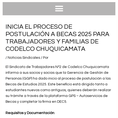
e
e
t
t
b
l
s
u
o
o
a
b
o
p
p
e
k
e
p
INICIA EL PROCESO DE
POSTULACIÓN A BECAS 2025 PARA
TRABAJADORES Y FAMILIAS DE
CODELCO CHUQUICAMATA
/
Noticias Sindicales
/ Por
El Sindicato de Trabajadores N°2 de Codelco Chuquicamata
informa a sus socios y socias que la Gerencia de Gestión de
Personas (GGP) ha dado inicio al proceso de postulación a las
Becas de Estudios 2025. Este beneficio está dirigido tanto a
estudiantes nuevos como antiguos, quienes deberán realizar
su trámite a través de la plataforma GPS – Autoservicios de
Becas y completar la firma en DEC5.
Requisitos y Documentación
: