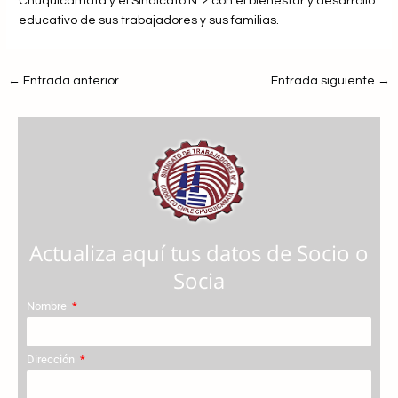
Chuquicamata y el Sindicato N°2 con el bienestar y desarrollo
educativo de sus trabajadores y sus familias.
←
Entrada anterior
Entrada siguiente
→
Actualiza aquí tus datos de Socio o
Socia
Nombre
Dirección