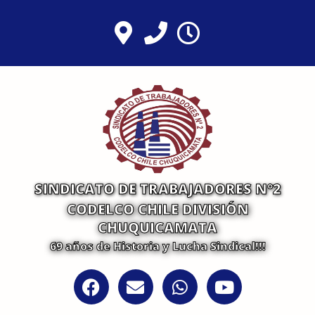
Ir
al
contenido
SINDICATO DE TRABAJADORES N°2
CODELCO CHILE DIVISIÓN
CHUQUICAMATA
69 años de Historia y Lucha Sindical!!!
F
E
W
Y
a
n
h
o
c
v
a
u