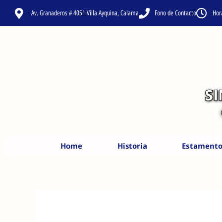
Ir
Av. Granaderos # 4051 Villa Ayquina, Calama
Fono de Contacto
Hor
al
contenido
S
Home
Historia
Estamento