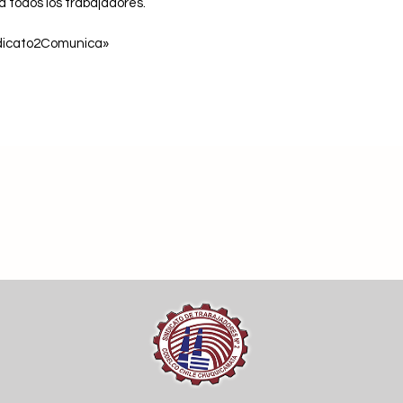
a todos los trabajadores.
dicato2Comunica»