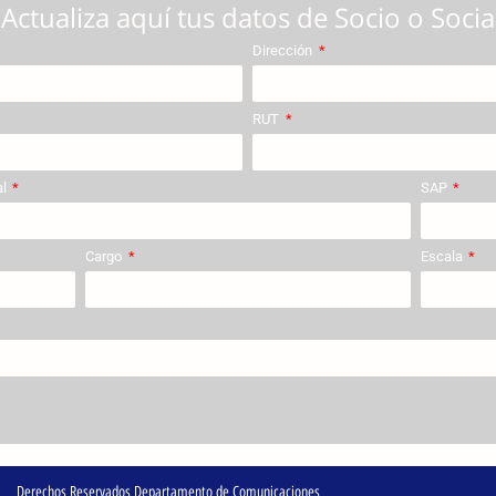
Actualiza aquí tus datos de Socio o Socia
Dirección
RUT
al
SAP
Cargo
Escala
Derechos Reservados Departamento de Comunicaciones