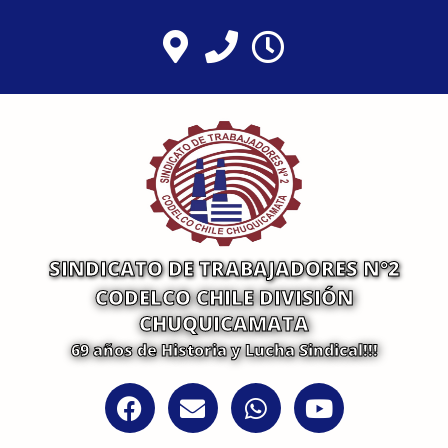
Ir
al
contenido
SINDICATO DE TRABAJADORES N°2
CODELCO CHILE DIVISIÓN
CHUQUICAMATA
69 años de Historia y Lucha Sindical!!!
F
E
W
Y
a
n
h
o
c
v
a
u