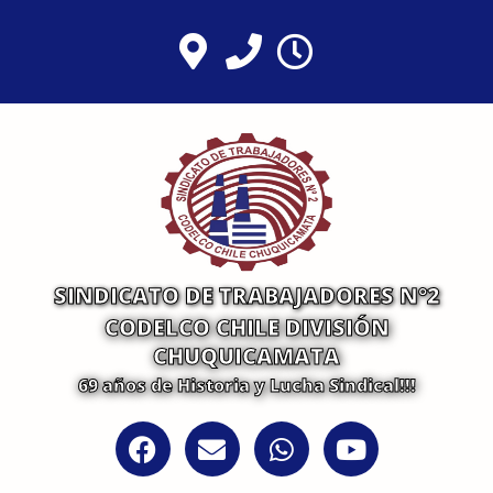
Ir
al
contenido
SINDICATO DE TRABAJADORES N°2
CODELCO CHILE DIVISIÓN
CHUQUICAMATA
69 años de Historia y Lucha Sindical!!!
F
E
W
Y
a
n
h
o
c
v
a
u