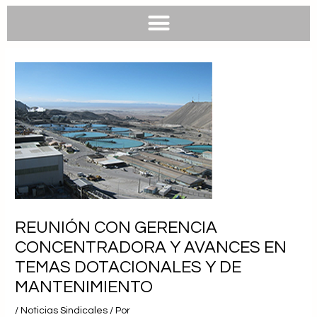
e
e
t
t
b
l
s
u
o
o
a
b
o
p
p
e
k
e
p
REUNIÓN CON GERENCIA
CONCENTRADORA Y AVANCES EN
TEMAS DOTACIONALES Y DE
MANTENIMIENTO
/
Noticias Sindicales
/ Por