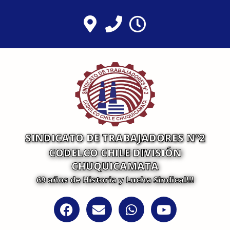
Ir
al
contenido
SINDICATO DE TRABAJADORES N°2
CODELCO CHILE DIVISIÓN
CHUQUICAMATA
69 años de Historia y Lucha Sindical!!!
F
E
W
Y
a
n
h
o
c
v
a
u