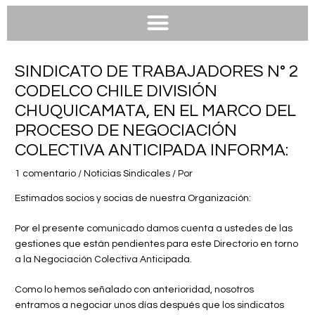
e
e
t
t
b
l
s
u
o
o
a
b
o
p
p
e
k
e
p
SINDICATO DE TRABAJADORES N° 2
CODELCO CHILE DIVISIÓN
CHUQUICAMATA, EN EL MARCO DEL
PROCESO DE NEGOCIACIÓN
COLECTIVA ANTICIPADA INFORMA:
1 comentario
/
Noticias Sindicales
/ Por
Estimados socios y socias de nuestra Organización:
Por el presente comunicado damos cuenta a ustedes de las
gestiones que están pendientes para este Directorio en torno
a la Negociación Colectiva Anticipada.
Como lo hemos señalado con anterioridad, nosotros
entramos a negociar unos días después que los sindicatos