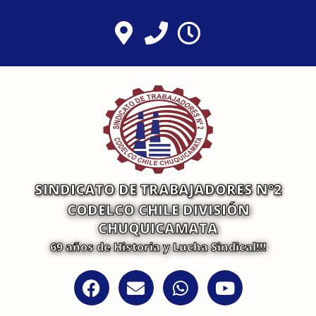
Ir
al
contenido
SINDICATO DE TRABAJADORES N°2
CODELCO CHILE DIVISIÓN
CHUQUICAMATA
69 años de Historia y Lucha Sindical!!!
F
E
W
Y
a
n
h
o
c
v
a
u