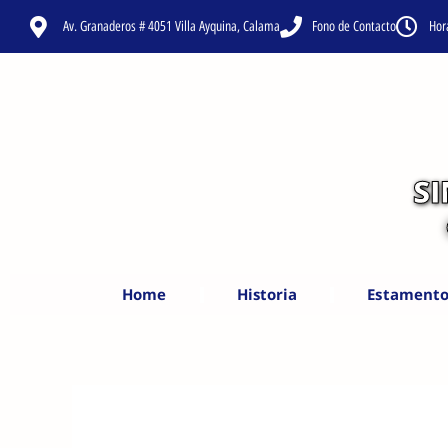
Ir
Av. Granaderos # 4051 Villa Ayquina, Calama
Fono de Contacto
Hor
al
contenido
S
Home
Historia
Estamento