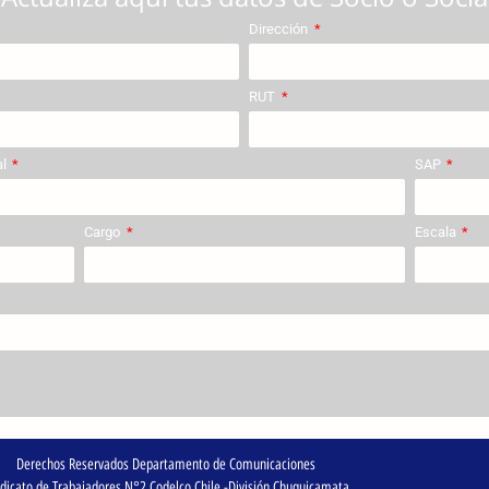
Dirección
RUT
al
SAP
Cargo
Escala
Derechos Reservados Departamento de Comunicaciones
dicato de Trabajadores N°2 Codelco Chile -División Chuquicamata