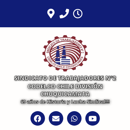
Ir
al
contenido
SINDICATO DE TRABAJADORES N°2
CODELCO CHILE DIVISIÓN
CHUQUICAMATA
69 años de Historia y Lucha Sindical!!!
F
E
W
Y
a
n
h
o
c
v
a
u