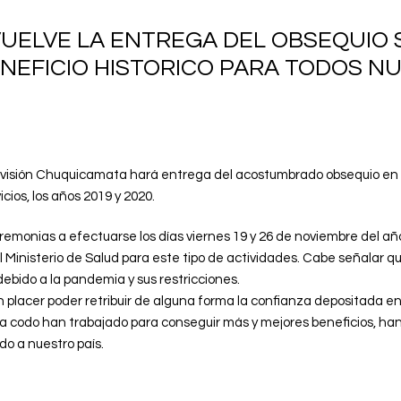
UELVE LA ENTREGA DEL OBSEQUIO S
ENEFICIO HISTORICO PARA TODOS N
División Chuquicamata hará entrega del acostumbrado obsequio en a
cios, los años 2019 y 2020.
emonias a efectuarse los días viernes 19 y 26 de noviembre del año
 Ministerio de Salud para este tipo de actividades. Cabe señalar 
ebido a la pandemia y sus restricciones.
an placer poder retribuir de alguna forma la confianza depositada e
o a codo han trabajado para conseguir más y mejores beneficios, h
o a nuestro país.