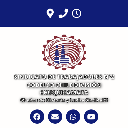
Ir
al
contenido
SINDICATO DE TRABAJADORES N°2
CODELCO CHILE DIVISIÓN
CHUQUICAMATA
69 años de Historia y Lucha Sindical!!!
F
E
W
Y
a
n
h
o
c
v
a
u