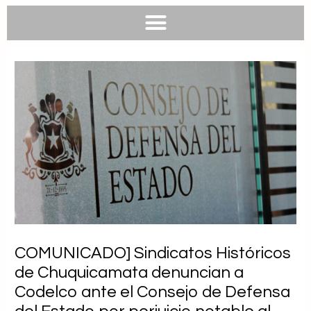
e
e
t
t
b
l
s
u
o
o
a
b
o
p
p
e
k
e
p
COMUNICADO] Sindicatos Históricos
de Chuquicamata denuncian a
Codelco ante el Consejo de Defensa