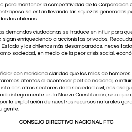
o para mantener la competitividad de la Corporación de
contrapeso se están llevando las riquezas generadas po
os los chilenos.
s demandas ciudadanas se traduce en influir para que
 sigan enriqueciendo a accionistas privados. Recauda
el Estado y los chilenos más desamparados, necesitad
o sociedad, en medio de la peor crisis social, econó
eñalar con meridiana claridad que los miles de hombr
aremos atentos al acontecer político nacional, e influ
unto con otros sectores de la sociedad civil, nos ase
ada íntegramente en la Nueva Constitución, sino q
or la explotación de nuestros recursos naturales gara
u gente.
CONSEJO DIRECTIVO NACIONAL
FTC