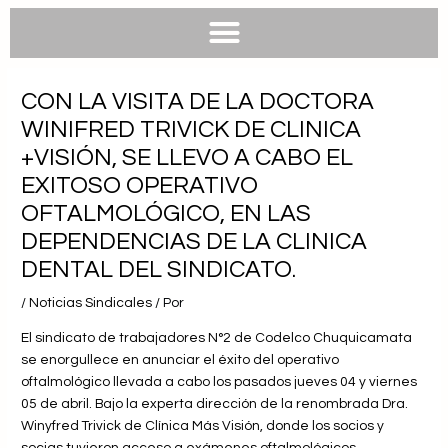
e
e
t
t
b
l
s
u
o
o
a
b
o
p
p
e
k
e
p
CON LA VISITA DE LA DOCTORA
WINIFRED TRIVICK DE CLINICA
+VISIÓN, SE LLEVO A CABO EL
EXITOSO OPERATIVO
OFTALMOLÓGICO, EN LAS
DEPENDENCIAS DE LA CLINICA
DENTAL DEL SINDICATO.
/
Noticias Sindicales
/ Por
El sindicato de trabajadores N°2 de Codelco Chuquicamata
se enorgullece en anunciar el éxito del operativo
oftalmológico llevada a cabo los pasados jueves 04 y viernes
05 de abril. Bajo la experta dirección de la renombrada Dra.
Winyfred Trivick de Clínica Más Visión, donde los socios y
socias tuvieron acceso a exámenes oftalmológicos