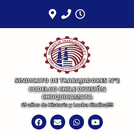
Ir
al
contenido
SINDICATO DE TRABAJADORES N°2
CODELCO CHILE DIVISIÓN
CHUQUICAMATA
69 años de Historia y Lucha Sindical!!!
F
E
W
Y
a
n
h
o
c
v
a
u