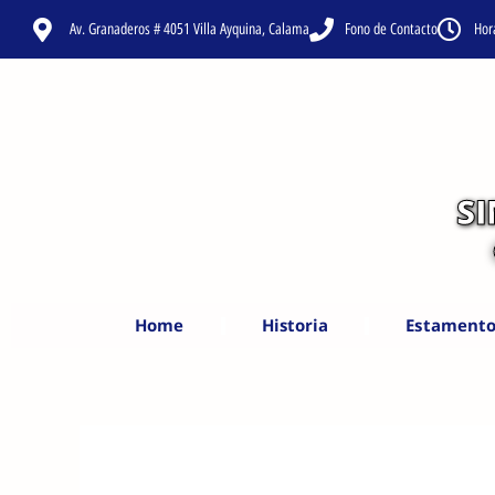
Ir
Av. Granaderos # 4051 Villa Ayquina, Calama
Fono de Contacto
Hor
al
contenido
S
Home
Historia
Estamento