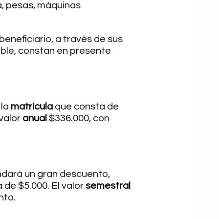
a, pesas, máquinas
beneficiario, a través de sus
able, constan en presente
 la
matrícula
que consta de
 valor
anual
$336.000, con
indará un gran descuento,
 de $5.000. El valor
semestral
nto.