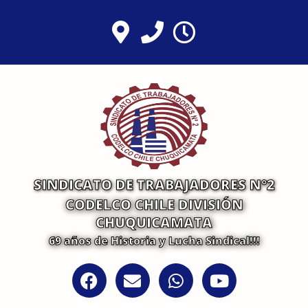
Ir
al
contenido
SINDICATO DE TRABAJADORES N°2
CODELCO CHILE DIVISIÓN
CHUQUICAMATA
69 años de Historia y Lucha Sindical!!!
F
E
W
Y
a
n
h
o
c
v
a
u