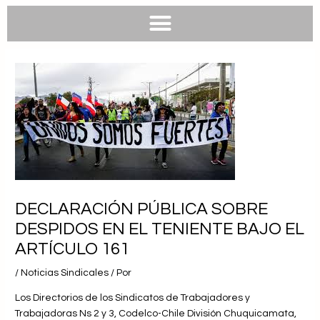
e
e
t
t
b
l
s
u
o
o
a
b
o
p
p
e
k
e
p
DECLARACIÓN PÚBLICA SOBRE
DESPIDOS EN EL TENIENTE BAJO EL
ARTÍCULO 161
/
Noticias Sindicales
/ Por
Los Directorios de los Sindicatos de Trabajadores y
Trabajadoras Ns 2 y 3, Codelco-Chile División Chuquicamata,