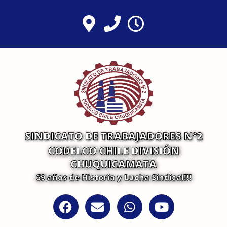
Ir
al
contenido
SINDICATO DE TRABAJADORES N°2
CODELCO CHILE DIVISIÓN
CHUQUICAMATA
69 años de Historia y Lucha Sindical!!!
F
E
W
Y
a
n
h
o
c
v
a
u