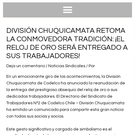
e
e
t
t
b
l
s
u
o
o
a
b
o
p
p
e
k
e
p
DIVISIÓN CHUQUICAMATA RETOMA
LA CONMOVEDORA TRADICIÓN: ¡EL
RELOJ DE ORO SERÁ ENTREGADO A
SUS TRABAJADORES!
Deja un comentario
/
Noticias Sindicales
/ Por
En un emocionante giro de los acontecimientos, la División
Chuquicamata de Codelco ha anunciado la reanudación de
la entrega del prestigioso obsequio del reloj de oro a sus
dedicados trabajadores. El Directorio del Sindicato de
Trabajadores N°2 de Codelco Chile – División Chuquicamata
ha emitido un comunicado para compartir esta gran noticia
con todas sus socias y socios.
Este gesto significativo y cargado de simbolismo es el