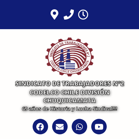
Ir
al
contenido
SINDICATO DE TRABAJADORES N°2
CODELCO CHILE DIVISIÓN
CHUQUICAMATA
69 años de Historia y Lucha Sindical!!!
F
E
W
Y
a
n
h
o
c
v
a
u