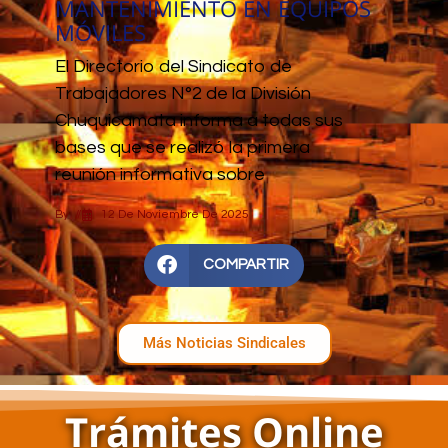
MANTENIMIENTO EN EQUIPOS
MÓVILES
El Directorio del Sindicato de
Trabajadores N°2 de la División
Chuquicamata informa a todas sus
bases que se realizó la primera
reunión informativa sobre
By
//
12 De Noviembre De 2025
COMPARTIR
Más Noticias Sindicales
Trámites Online