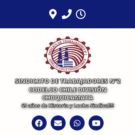
Ir
al
contenido
SINDICATO DE TRABAJADORES N°2
CODELCO CHILE DIVISIÓN
CHUQUICAMATA
69 años de Historia y Lucha Sindical!!!
F
E
W
Y
a
n
h
o
c
v
a
u